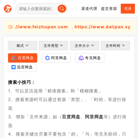
渠道代理
提交资源
登录
：
https://www.feizhupan.com
，
https://www.dalipan.xyz
，
模式
文件类型
文件大小
文件时间
百度网盘
阿里网盘
夸克网盘
迅雷网盘
搜索小技巧：
1、可以灵活选用「精准搜索」和「模糊搜索」
2、搜索资源时可以通过资源「类型」、「时间」等进行筛
选
3、增加「文件来源」如（
百度网盘
、
阿里网盘
等）进行筛
选
4、搜索关键次尽量不要包含「的」「与」等无关助词，只