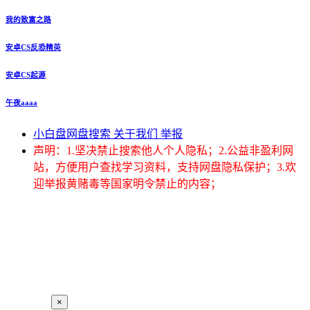
我的致富之路
安卓CS反恐精英
安卓CS起源
午夜aaaa
小白盘网盘搜索
关于我们
举报
声明：1.坚决禁止搜索他人个人隐私；2.公益非盈利网
站，方便用户查找学习资料，支持网盘隐私保护；3.欢
迎举报黄赌毒等国家明令禁止的内容；
×