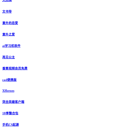
文书导
意外的恋爱
意外之爱
ai学习机软件
再见公主
香蕉视频会员免费
cad便携版
XHeroes
突击英雄客户端
18季整合包
手机CS起源