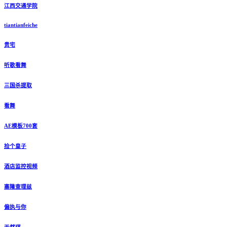
江西交通学院
tiantianfeiche
贵宅
听歌看舞
三国杀提取
看舞
AE模板700套
捡个皇子
酒店监控视频
塞隆查理兹
偏执与你
天然琪