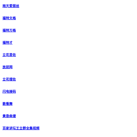
雨天爱丽丝
福特文格
福特万格
福特才
立花里佐
放屁网
立花理佐
闪电接码
歌看舞
黄昏曲谱
百家讲坛王立群全集视频